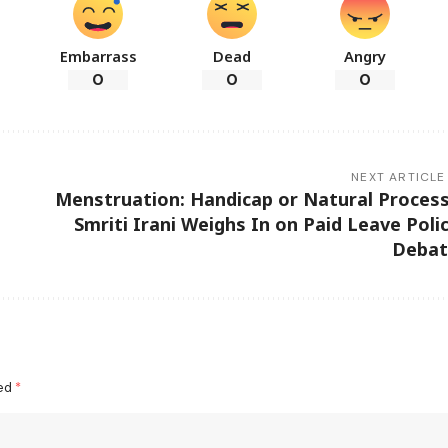
Embarrass
Dead
Angry
0
0
0
NEXT ARTICLE
Menstruation: Handicap or Natural Proces
Smriti Irani Weighs In on Paid Leave Poli
Debat
ked
*