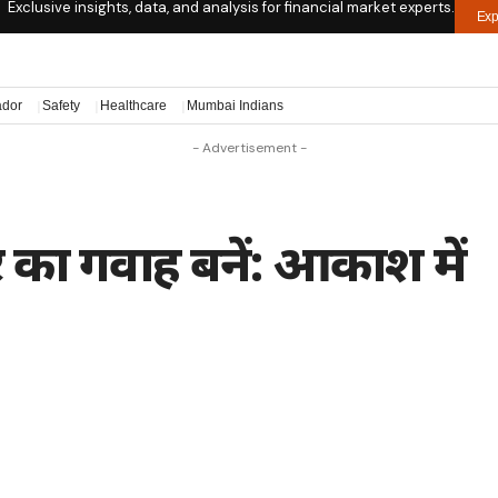
Exclusive insights, data, and analysis for financial market experts.
Exp
ador
Safety
Healthcare
Mumbai Indians
- Advertisement -
 का गवाह बनें: आकाश में