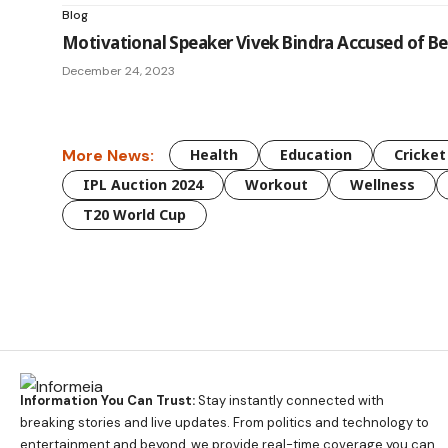
Blog
Motivational Speaker Vivek Bindra Accused of Be
December 24, 2023
More News:
Health
Education
Cricket
IPL Auction 2024
Workout
Wellness
T20 World Cup
Information You Can Trust:
Stay instantly connected with
breaking stories and live updates. From politics and technology to
entertainment and beyond, we provide real-time coverage you can