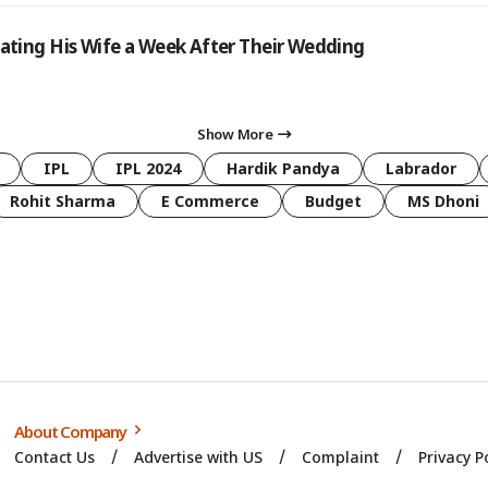
ating His Wife a Week After Their Wedding
Show More
IPL
IPL 2024
Hardik Pandya
Labrador
Rohit Sharma
E Commerce
Budget
MS Dhoni
About Company
Contact Us
Advertise with US
Complaint
Privacy P